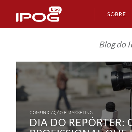
SOBRE
Blog do 
Dia
do
Repórter:
O
profissional
que
leva
informação
para
a
sua
casa!
COMUNICAÇÃO E MARKETING
DIA DO REPÓRTER: 