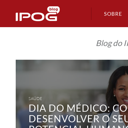
SOBRE
Blog do 
Dia
do
médico:
como
desenvolver
o
seu
potencial
humano
SAÚDE
para
lidar
DIA DO MÉDICO: C
com
os
DESENVOLVER O SE
desafios
da
profissão?