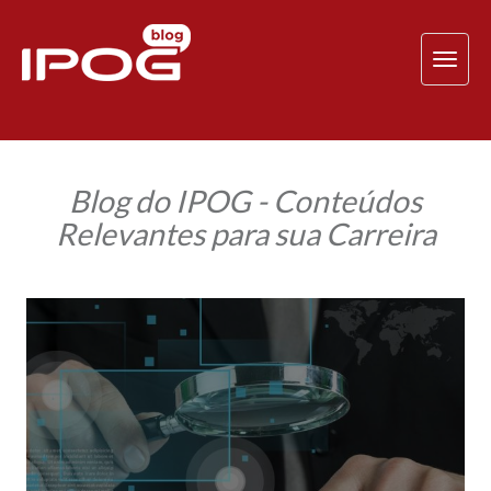
TOG
NAV
Blog do IPOG - Conteúdos
Relevantes para sua Carreira
Quais
as
competências
profissionais
de
um
perito
em
documentoscopia?