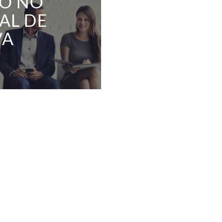
ÃO NO
AL DE
VA