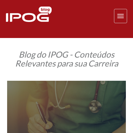
TOG
NAV
Blog do IPOG - Conteúdos
Relevantes para sua Carreira
4
carreiras
para
especialistas
em
Saúde
Pública