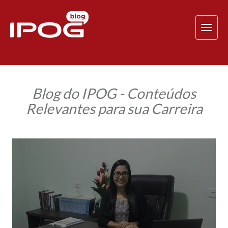
TOG
NAV
Blog do IPOG - Conteúdos
Relevantes para sua Carreira
Psicóloga
se
destaca
com
a
especialização
em
Avaliação
Psicológica