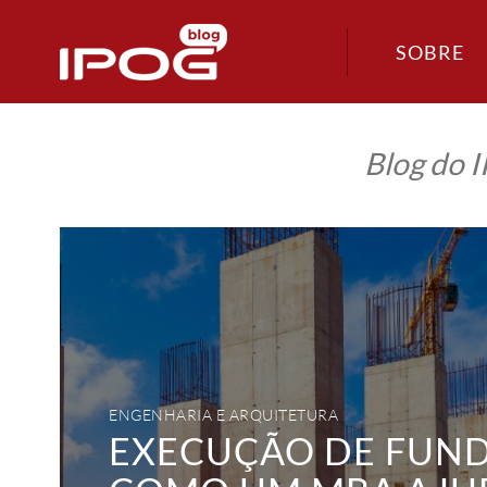
SOBRE
Blog do 
Execução
de
fundações:
como
um
MBA
ajuda
você
a
planejar
obras
seguras
ENGENHARIA E ARQUITETURA
e
EXECUÇÃO DE FUND
estáveis