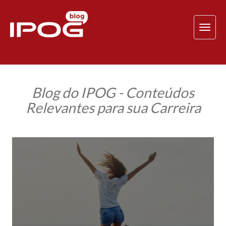
TOG
NAV
Blog do IPOG - Conteúdos
Relevantes para sua Carreira
Como
a
Psicologia
Positiva
pode
impactar
a
sua
vida
pessoal
e
profissional?