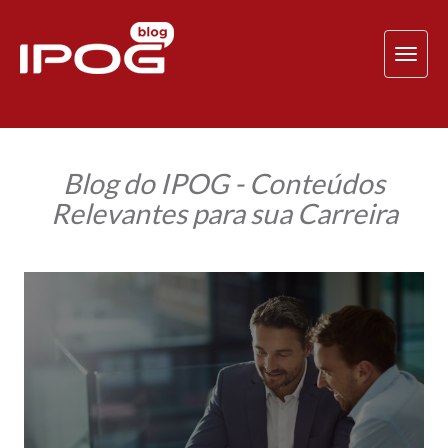
TOG
NAV
Blog do IPOG - Conteúdos
Relevantes para sua Carreira
Planeje
seu
sucesso
a
partir
dos
Fundamentos
de
Gestão
de
Projetos