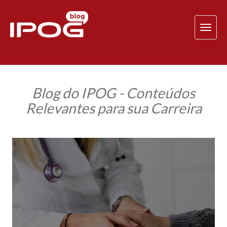
TOG
NAV
Blog do IPOG - Conteúdos
Relevantes para sua Carreira
Professora
do
IPOG
ministra
palestra
sobre
‘Qualidade
e
Acreditação
e
o
Futuro