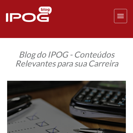
TOG
NAV
Blog do IPOG - Conteúdos
Relevantes para sua Carreira
O
gerenciamento
de
projeto
é
o
segredo
de
um
bom
designer