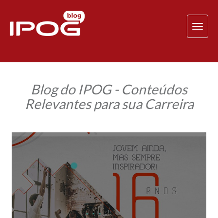
TOG
NAV
Blog do IPOG - Conteúdos
Relevantes para sua Carreira
IPOG
celebra
16
anos
e
presenteia
você
com
oportunidade
de
conhecimento