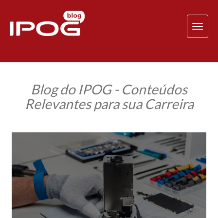
TOG
NAV
Blog do IPOG - Conteúdos
Relevantes para sua Carreira
5
passos
essenciais
para
realizar
a
perícia
forense
em
celulares