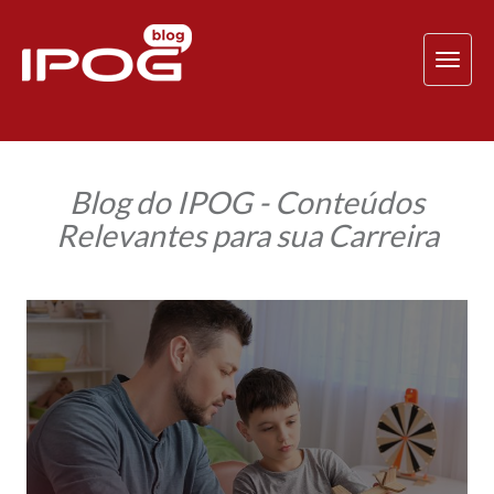
TOG
NAV
Blog do IPOG - Conteúdos
Relevantes para sua Carreira
Intervenção
ABA:
como
desenvolver
uma
abordagem
assertiva
para
pacientes
do
espectro
autista