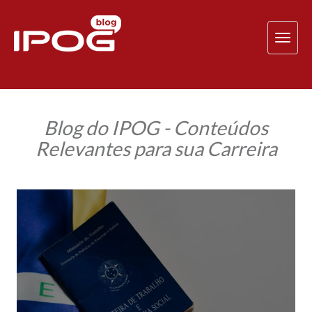
TOG
NAV
Blog do IPOG - Conteúdos
Relevantes para sua Carreira
Reforma
Trabalhista:
Como
encarar
positivamente
as
mudanças
implementadas