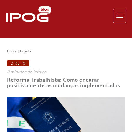
TOG
NAV
Home
Direito
DIREITO
3
minutos
de leitura
Reforma Trabalhista: Como encarar
positivamente as mudanças implementadas