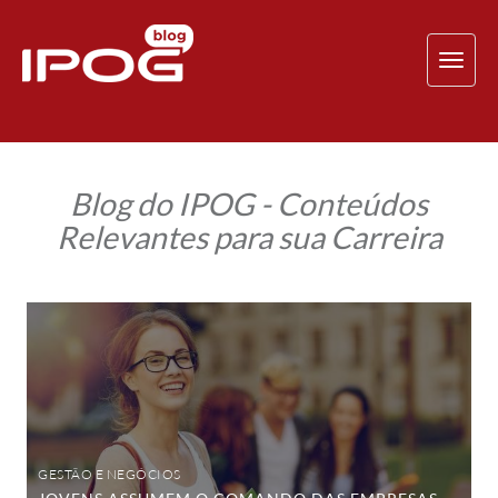
TOG
NAV
Blog do IPOG - Conteúdos
Relevantes para sua Carreira
Jovens
assumem
o
comando
das
empresas
GESTÃO E NEGÓCIOS