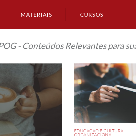
MATERIAIS
CURSOS
IPOG - Conteúdos Relevantes para sua
4
motivos
que
vão
te
fazer
entender
porque
você
precisa
voltar
a
ler
hoje
mesmo
EDUCAÇÃO E CULTURA
ORGANIZACIONAL