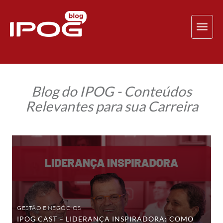
TOG
NAV
Blog do IPOG - Conteúdos
Relevantes para sua Carreira
IPOG
Cast
–
Liderança
Inspiradora:
como
líderes
de
verdade
deixam
GESTÃO E NEGÓCIOS
um
IPOG CAST – LIDERANÇA INSPIRADORA: COMO
legado