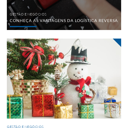
GESTÃO E NEGÓCIOS
CONHEÇA AS VANTAGENS DA LOGÍSTICA REVERSA
As
Marcas
e
o
Natal
GESTÃO E NEGÓCIOS