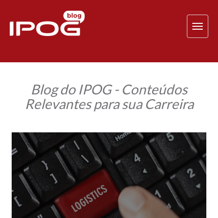
TOG
NAV
Blog do IPOG - Conteúdos
Relevantes para sua Carreira
Conheça
as
vantagens
da
Logística
Reversa