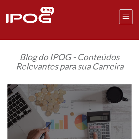
TOG
NAV
Blog do IPOG - Conteúdos
Relevantes para sua Carreira
Você
sabe
qual
é
a
importância
da
Margem
de
Contribuição
para
a