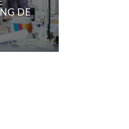
Ê
ING DE