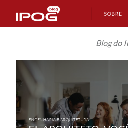
SOBRE
Blog do 
Ei,
arquiteto,
você
pratica
o
Marketing
de
Relacionamento?
ENGENHARIA E ARQUITETURA