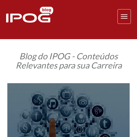
TOG
NAV
Blog do IPOG - Conteúdos
Relevantes para sua Carreira
Oito
práticas
de
alto
impacto
para
o
Marketing
Digital!
Conheça