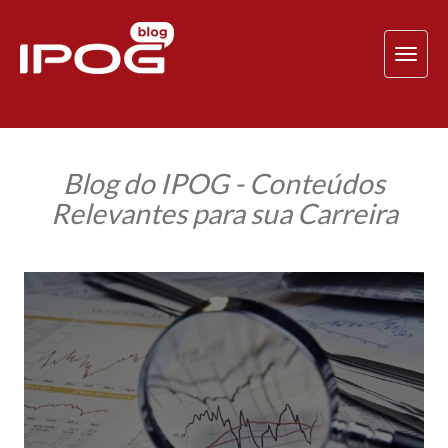
TOG
NAV
Blog do IPOG - Conteúdos
Relevantes para sua Carreira
Mercado
Financeiro:
O
que
uma
pós-
graduação
pode
proporcionar
a
um
Controller