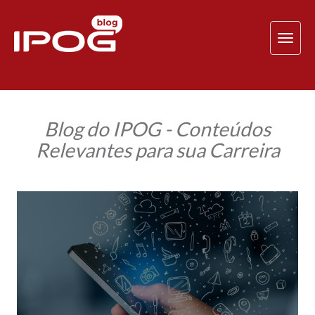
TOG
NAV
Blog do IPOG - Conteúdos
Relevantes para sua Carreira
Por
que
minha
empresa
deve
estar
nas
Redes
Sociais?