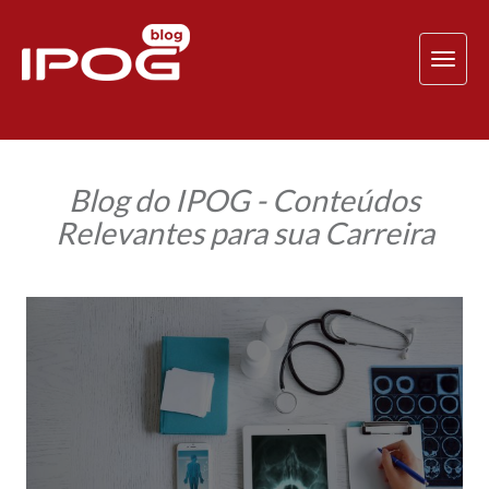
TOG
NAV
Blog do IPOG - Conteúdos
Relevantes para sua Carreira
Conheça
as
principais
tecnologias
que
auxiliam
o
setor
de
saúde