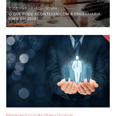
ENGENHARIA E ARQUITETURA
O QUE PODE ACONTECER COM A ENGENHARIA
CIVIL EM 2018?
4
Dicas
para
se
tornar
um
grande
influenciador
EDUCAÇÃO E CULTURA ORGANIZACIONAL