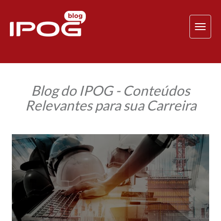
TOG
NAV
Blog do IPOG - Conteúdos
Relevantes para sua Carreira
O
que
pode
acontecer
com
a
engenharia
civil
em
2018?