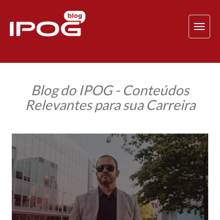
TOG
NAV
Blog do IPOG - Conteúdos
Relevantes para sua Carreira
Explorando
tendências
globais:
a
experiência
de
Lorí
Crízel
em
Milão
e
Londres