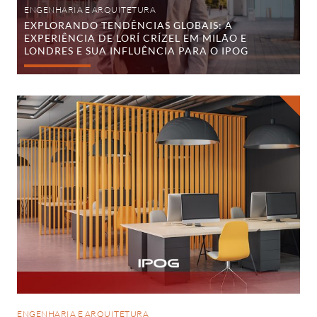
e
ENGENHARIA E ARQUITETURA
sua
EXPLORANDO TENDÊNCIAS GLOBAIS: A
influência
EXPERIÊNCIA DE LORÍ CRÍZEL EM MILÃO E
para
o
LONDRES E SUA INFLUÊNCIA PARA O IPOG
IPOG
Neuroarquitetura
em
ambientes
corporativos:
como
se
destacar
em
obras
para
grandes
empresas
ENGENHARIA E ARQUITETURA