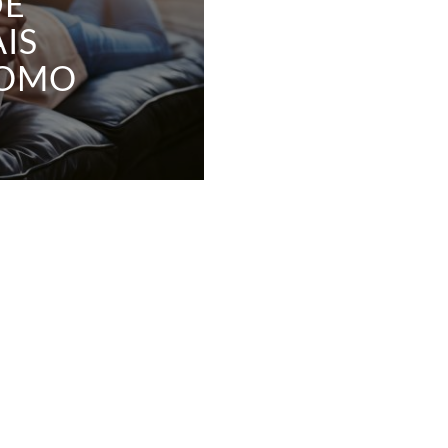
DE
IS
COMO