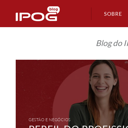
SOBRE
Blog do 
Perfil
do
profissional
atual:
24
características
que
você
precisa
saber
GESTÃO E NEGÓCIOS