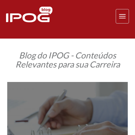
TOG
NAV
Blog do IPOG - Conteúdos
Relevantes para sua Carreira
Impactos
sobre
inconstitucionalidade
da
inclusão
do
ICMS
na
base
de
cálculos
do