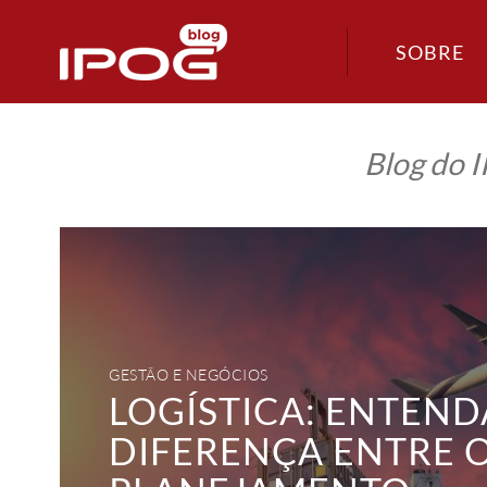
SOBRE
Blog do 
Logística:
entenda
a
diferença
entre
o
planejamento
estratégico,
tático
GESTÃO E NEGÓCIOS
e
operacional
LOGÍSTICA: ENTEND
DIFERENÇA ENTRE 