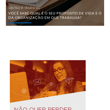
organização
em
GESTÃO E NEGÓCIOS
que
VOCÊ SABE QUAL É O SEU PROPÓSITO DE VIDA E O
trabalha?
DA ORGANIZAÇÃO EM QUE TRABALHA?