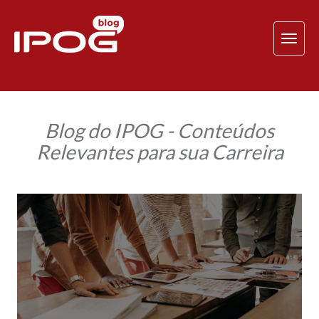
TOG
NAV
Blog do IPOG - Conteúdos
Relevantes para sua Carreira
Você
sabe
qual
é
o
seu
propósito
de
vida
e
o
da