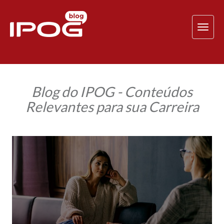
TOG
NAV
Blog do IPOG - Conteúdos
Relevantes para sua Carreira
Saiba
como
a
psicologia
cognitiva
comportamental
ajuda
no
tratamento
clínico
complexo