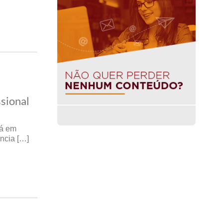
ssional
tá em
ência […]