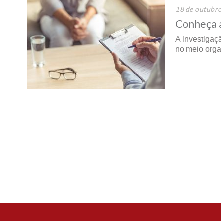
18 de outubr
Conheça a
A Investigaç
no meio orga