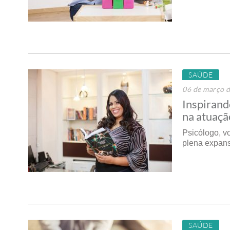
SAÚDE
06 de março 
Inspirand
na atuaçã
Psicólogo, v
plena expans
SAÚDE