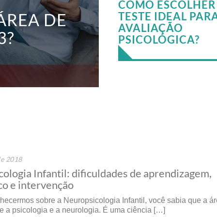
COMO ESCOLHER
ÁREA DE
TESTE IDEAL PAR
AVALIAÇÃO
3?
PSICOLÓGICA?
de 2018
ologia Infantil: dificuldades de aprendizagem,
co e intervenção
hecermos sobre a Neuropsicologia Infantil, você sabia que a á
re a psicologia e a neurologia. É uma ciência […]