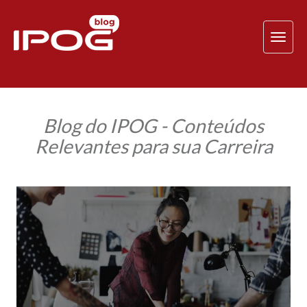
TOG
NAV
Blog do IPOG - Conteúdos
Relevantes para sua Carreira
Qualidade
de
vida
no
trabalho:
como
a
logoterapia
ajuda
a
obtê-
la?