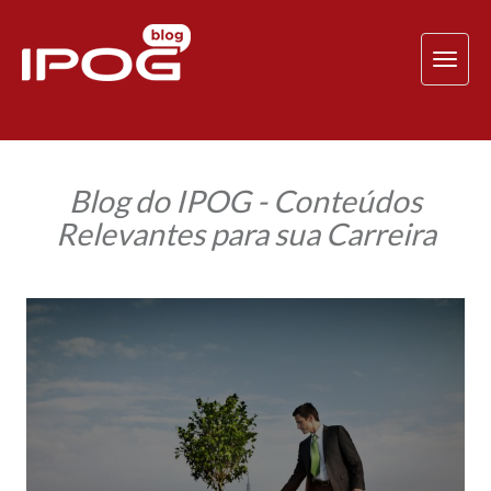
TOG
NAV
Blog do IPOG - Conteúdos
Relevantes para sua Carreira
Como
o
trabalho
sustentável
pode
mudar
sua
empresa