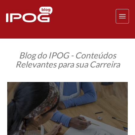
TOG
NAV
Blog do IPOG - Conteúdos
Relevantes para sua Carreira
Representação
Facial
Humana:
conheça
as
técnicas
utilizadas
pelos
papiloscopistas