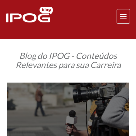
TOG
NAV
Blog do IPOG - Conteúdos
Relevantes para sua Carreira
Dia
do
Repórter:
O
profissional
que
leva
informação
para
a
sua
casa!