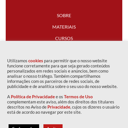
SOBRE
MATERIAIS
CURSOS
FALE CONOSCO
Utilizamos
cookies
para permitir que o nosso website
funcione corretamente para que seja gerado conteúdos
personalizados em redes sociais e anúncios, bem como
analisar o nosso tráfego. Também compartilhamos
informações com os parceiros de redes sociais, de
publicidade e de analítica sobre o seu uso do nosso website.
A
Política de Privacidade
e os
Termos de Uso
complementam este aviso, além dos direitos dos titulares
descritos no Aviso de
Privacidade
, cujos os dizeres o usuário
Copyright © 2016 IPOG - Todos os direitos reservados
está de acordo ao navegar por este site.
Política de privacidade
|
Termos de uso