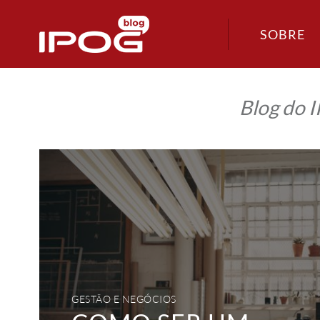
SOBRE
Blog do 
Como
ser
um
empreendedor?
Confira
nossas
dicas!
GESTÃO E NEGÓCIOS