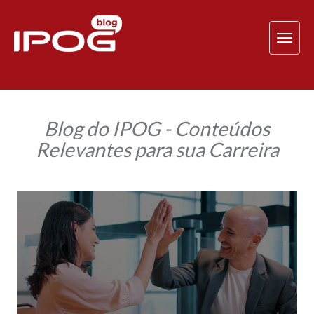
TOG
NAV
Blog do IPOG - Conteúdos
Relevantes para sua Carreira
Técnicas
avançadas
de
negociação:
descubra
ferramentas
analíticas
e
psicológicas
para
fechar
acordos