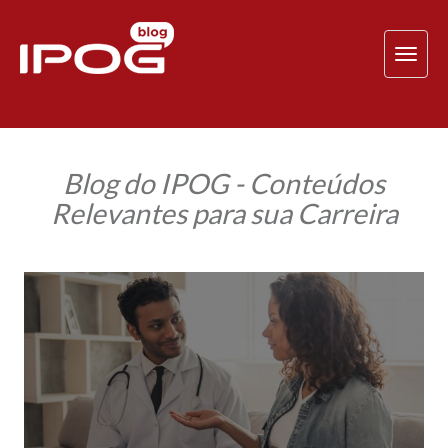
TOG
NAV
Blog do IPOG - Conteúdos
Relevantes para sua Carreira
Você
conhece
o
Termo
de
Consentimento
Informado?
Entenda
a
importância
do
documento