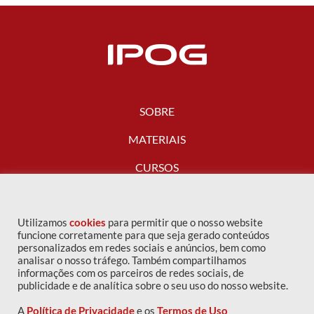
SOBRE
MATERIAIS
CURSOS
FALE CONOSCO
Utilizamos
cookies
para permitir que o nosso website
funcione corretamente para que seja gerado conteúdos
personalizados em redes sociais e anúncios, bem como
analisar o nosso tráfego. Também compartilhamos
informações com os parceiros de redes sociais, de
publicidade e de analítica sobre o seu uso do nosso website.
A
Política de Privacidade
e os
Termos de Uso