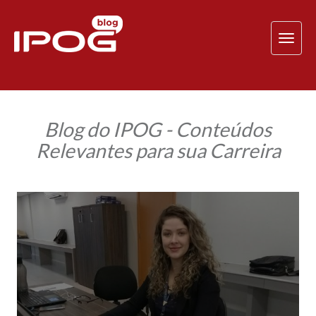
TOG
NAV
Blog do IPOG - Conteúdos
Relevantes para sua Carreira
Controladoria:
as
conquistas
da
aluna
Bruna
Reckziegel
com
o
MBA
do
IPOG