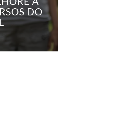
LHORE A
RSOS DO
L