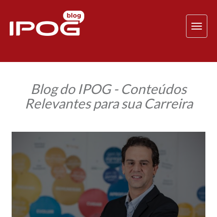
TOG
NAV
Blog do IPOG - Conteúdos
Relevantes para sua Carreira
A
tecnologia
aliada
ao
processo
seletivo
na
identificação
de
soft
skills