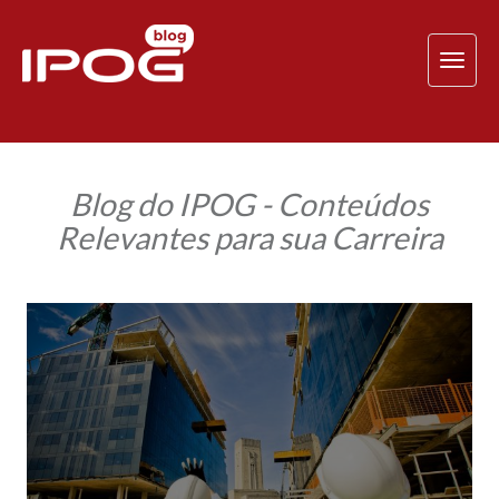
TOG
NAV
Blog do IPOG - Conteúdos
Relevantes para sua Carreira
Cogeração
de
Energia
em
Edifícios:
Benefícios
e
Desafios