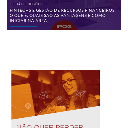
vantagens
GESTÃO E NEGÓCIOS
e
FINTECHS E GESTÃO DE RECURSOS FINANCEIROS:
como
O QUE É, QUAIS SÃO AS VANTAGENS E COMO
iniciar
na
INICIAR NA ÁREA
área