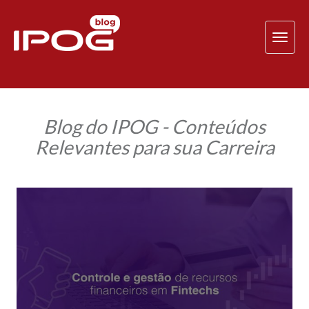
TOG
NAV
Blog do IPOG - Conteúdos
Relevantes para sua Carreira
Fintechs
e
gestão
de
recursos
financeiros:
o
que
é,
quais
são
as