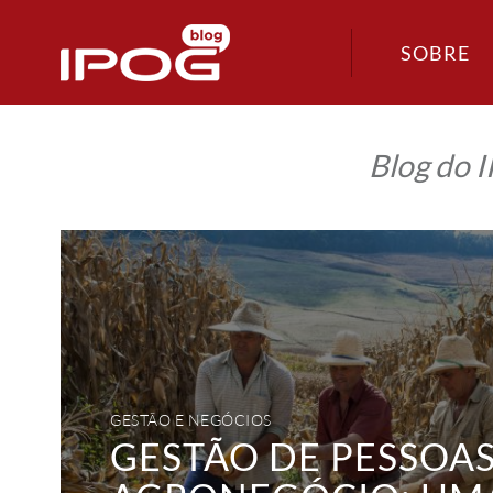
SOBRE
Blog do 
Gestão
de
pessoas
no
Agronegócio:
uma
visão
humanizadora
diante
do
tecnicismo
GESTÃO E NEGÓCIOS
GESTÃO DE PESSOA